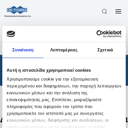
ΠΡΟΪΟΝΤΑ
/
ΦΆΡΜΑΚΑ
/
ΘΕΡΑΠΕΥΤΙΚΈΣ ΚΑΤΗΓΟΡΊΕΣ
/
Συναίνεση
Λεπτομέρειες
Σχετικά
ΑΠΟΤΕΛΕΣΜΑΤΑ ΑΝΑΖΗΤΗΣΗΣ
Φάρμακα
/
Αυτή η ιστοσελίδα χρησιμοποιεί cookies
Θεραπευτικές Κατηγορίες
Χρησιμοποιούμε cookie για την εξατομίκευση
περιεχομένου και διαφημίσεων, την παροχή λειτουργιών
κοινωνικών μέσων και την ανάλυση της
επισκεψιμότητάς μας. Επιπλέον, μοιραζόμαστε
Φίλτρα
πληροφορίες που αφορούν τον τρόπο που
χρησιμοποιείτε τον ιστότοπό μας με συνεργάτες
Δεν βρέθηκαν προϊόντα με τα
κοινωνικών μέσων, διαφήμισης και αναλύσεων, οι
οποίοι ενδεχομένως να τις συνδυάσουν με άλλες