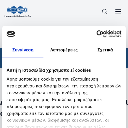
ΠΡΟΪΟΝΤΑ
/
ΦΆΡΜΑΚΑ
/
ΣΥΝΤΑΓΟΓΡΑΦΟΎΜΕΝΑ
/
ΑΠΟΤΕΛΕΣΜΑΤΑ ΑΝΑΖΗΤΗΣΗΣ
Συναίνεση
Λεπτομέρειες
Σχετικά
Φάρμακα
/
Συνταγογραφούμενα
Αυτή η ιστοσελίδα χρησιμοποιεί cookies
Χρησιμοποιούμε cookie για την εξατομίκευση
Φίλτρα
περιεχομένου και διαφημίσεων, την παροχή λειτουργιών
κοινωνικών μέσων και την ανάλυση της
Δεν βρέθηκαν προϊόντα με τα
επισκεψιμότητάς μας. Επιπλέον, μοιραζόμαστε
πληροφορίες που αφορούν τον τρόπο που
συγκεκριμένα φίλτρα
χρησιμοποιείτε τον ιστότοπό μας με συνεργάτες
κοινωνικών μέσων, διαφήμισης και αναλύσεων, οι
οποίοι ενδεχομένως να τις συνδυάσουν με άλλες