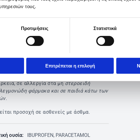
υπηρεσιών τους.
υασία:
Κουτί x 20 επικαλυμμένα με λεπτό
ο δισκία
Προτιμήσεις
Στατιστικά
ΟΥΡΓΕΙΟ ΥΓΕΙΑΣ ΚΑΙ Ο ΕΘΝΙΚΟΣ
ΝΙΣΜΟΣ ΦΑΡΜΑΚΩΝ ΣΥΝΙΣΤΟΥΝ: ΔΙΑΒΑΣΤΕ
ΚΤΙΚΑ ΤΙΣ ΟΔΗΓΙΕΣ ΧΡΗΣΗΣ-
ΟΥΛΕΥΤΕΙΤΕ ΤΟ
ΡΟ Ή ΤΟ ΦΑΡΜΑΚΟΠΟΙΟ ΣΑΣ»
Επιτρέπεται η επιλογή
Ν
δείκνυται σε σοβαρή ηπατική και νεφρική
ρκεια, σε αλλεργία στα μη
στεροειδή
λεγμονώδη φάρμακα και σε παιδιά κάτω των
ών.
είται προσοχή σε ασθενείς με άσθμα.
ική ουσία:
IBUPROFEN, PARACETAMOL