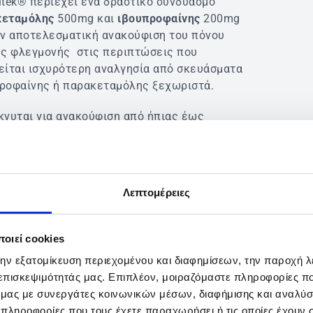
itek® περιέχει ένα δραστικό συνδυασμό
κεταμόλης
500mg και
ιβουπροφαίνης
200mg
ην αποτελεσματική ανακούφιση του πόνου
ης φλεγμονής στις περιπτώσεις που
είται ισχυρότερη αναλγησία από σκευάσματα
ροφαίνης ή παρακεταμόλης ξεχωριστά.
κνυται για ανακούφιση από ήπιας έως
ας έντασης πόνο που σχετίζεται με
ανία, κεφαλαλγία, οσφυαλγία, πόνους
δου, πονόδοντο, ρευματικούς και μυϊκούς
ς, κρυολογήματος και γρίπης, πονόλαιμο και
Λεπτομέρειες
ό.
ΛΟΓΙΑ
οιεί cookies
την εξατομίκευση περιεχομένου και διαφημίσεων, την παροχή 
κες
: 1 δισκίο 3 φορές την ημέρα μαζί με
 επισκεψιμότητάς μας. Επιπλέον, μοιραζόμαστε πληροφορίες π
ο γεύμα. Θα πρέπει να μεσολαβούν
ό μας με συνεργάτες κοινωνικών μέσων, διαφήμισης και αναλύσ
χιστον έξι ώρες μεταξύ των δόσεων.
 πληροφορίες που τους έχετε παραχωρήσει ή τις οποίες έχουν σ