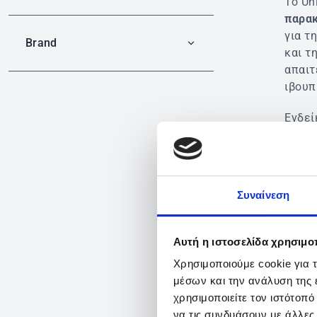
Το Un
παρα
για τ
Brand
και τ
απαιτ
ιβουπ
Ενδεί
μέτρι
ημικρ
περιό
πόνου
Συναίνεση
πυρετ
ΔΟΣΟ
Αυτή η ιστοσελίδα χρησιμοπ
Χρησιμοποιούμε cookie για 
Ενήλι
μέσων και την ανάλυση της
κάποι
χρησιμοποιείτε τον ιστότοπ
τουλά
να τις συνδυάσουν με άλλες