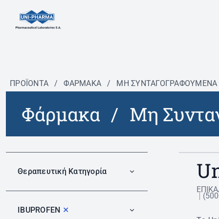
ΠΡΟΪΟΝΤΑ
/
ΦΆΡΜΑΚΑ
/
ΜΗ ΣΥΝΤΑΓΟΓΡΑΦΟΎΜΕΝΑ
Φάρμακα
/
Μη Συντα
Un
Θεραπευτική Κατηγορία
ΕΠΙΚΑ
(50
IBUPROFEN
✕