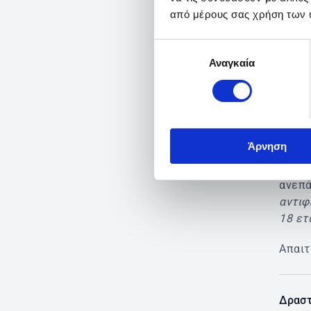
από μέρους σας χρήση των 
Συσκε
υμένι
Επιλογή
Αναγκαία
συγκατάθεσης
ΤΟ ΥΠ
ΟΡΓΑ
ΠΡΟΣΕ
ΣΥΜΒ
ΓΙΑΤ
Άρνηση
Αντεν
ανεπά
αντιφ
18 ετ
Απαιτ
Δραστ