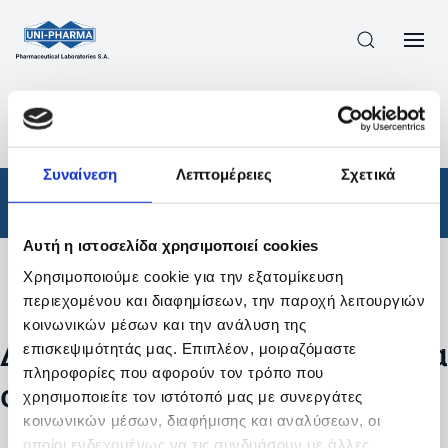
ΠΡΟΪΟΝΤΑ
/
ΦΆΡΜΑΚΑ
/
ΑΠΟΤΕΛΕΣΜΑΤΑ ΑΝΑΖΗΤΗΣΗΣ
Συναίνεση
Λεπτομέρειες
Σχετικά
Φάρμακα
Αυτή η ιστοσελίδα χρησιμοποιεί cookies
Χρησιμοποιούμε cookie για την εξατομίκευση
Φίλτρα
περιεχομένου και διαφημίσεων, την παροχή λειτουργιών
κοινωνικών μέσων και την ανάλυση της
Δεν βρέθηκαν προϊόντα με τα
επισκεψιμότητάς μας. Επιπλέον, μοιραζόμαστε
πληροφορίες που αφορούν τον τρόπο που
συγκεκριμένα φίλτρα
χρησιμοποιείτε τον ιστότοπό μας με συνεργάτες
κοινωνικών μέσων, διαφήμισης και αναλύσεων, οι
οποίοι ενδεχομένως να τις συνδυάσουν με άλλες