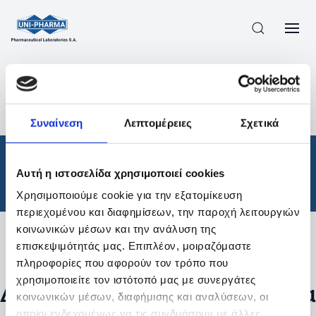
ΠΡΟΪΟΝΤΑ
/
ΦΆΡΜΑΚΑ
/
ΘΕΡΑΠΕΥΤΙΚΈΣ ΚΑΤΗΓΟΡΊΕΣ
/
Συναίνεση
Λεπτομέρειες
Σχετικά
ΑΠΟΤΕΛΕΣΜΑΤΑ ΑΝΑΖΗΤΗΣΗΣ
Φάρμακα
/
Αυτή η ιστοσελίδα χρησιμοποιεί cookies
Θεραπευτικές Κατηγορίες
Χρησιμοποιούμε cookie για την εξατομίκευση
περιεχομένου και διαφημίσεων, την παροχή λειτουργιών
κοινωνικών μέσων και την ανάλυση της
επισκεψιμότητάς μας. Επιπλέον, μοιραζόμαστε
Φίλτρα
πληροφορίες που αφορούν τον τρόπο που
χρησιμοποιείτε τον ιστότοπό μας με συνεργάτες
Δεν βρέθηκαν προϊόντα με τα
κοινωνικών μέσων, διαφήμισης και αναλύσεων, οι
οποίοι ενδεχομένως να τις συνδυάσουν με άλλες