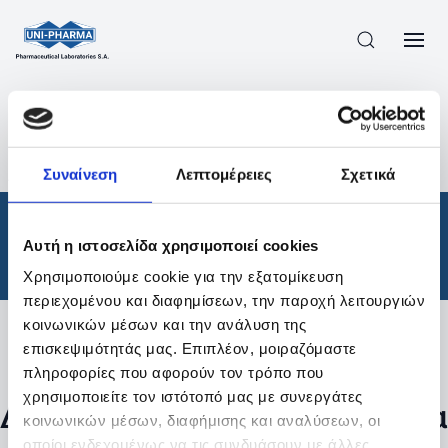
ΠΡΟΪΟΝΤΑ
/
ΦΆΡΜΑΚΑ
/
ΘΕΡΑΠΕΥΤΙΚΈΣ ΚΑΤΗΓΟΡΊΕΣ
/
Συναίνεση
Λεπτομέρειες
Σχετικά
ΑΠΟΤΕΛΕΣΜΑΤΑ ΑΝΑΖΗΤΗΣΗΣ
Φάρμακα
/
Αυτή η ιστοσελίδα χρησιμοποιεί cookies
Θεραπευτικές Κατηγορίες
Χρησιμοποιούμε cookie για την εξατομίκευση
περιεχομένου και διαφημίσεων, την παροχή λειτουργιών
κοινωνικών μέσων και την ανάλυση της
επισκεψιμότητάς μας. Επιπλέον, μοιραζόμαστε
Φίλτρα
πληροφορίες που αφορούν τον τρόπο που
χρησιμοποιείτε τον ιστότοπό μας με συνεργάτες
Δεν βρέθηκαν προϊόντα με τα
κοινωνικών μέσων, διαφήμισης και αναλύσεων, οι
οποίοι ενδεχομένως να τις συνδυάσουν με άλλες