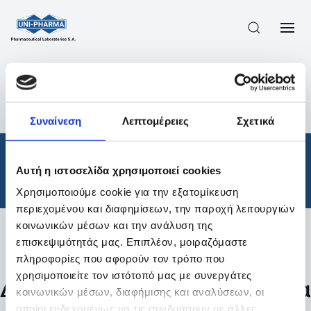
ΠΡΟΪΟΝΤΑ
/
ΦΆΡΜΑΚΑ
/
ΘΕΡΑΠΕΥΤΙΚΈΣ ΚΑΤΗΓΟΡΊΕΣ
/
Συναίνεση
Λεπτομέρειες
Σχετικά
ΑΠΟΤΕΛΕΣΜΑΤΑ ΑΝΑΖΗΤΗΣΗΣ
Φάρμακα
/
Αυτή η ιστοσελίδα χρησιμοποιεί cookies
Θεραπευτικές Κατηγορίες
Χρησιμοποιούμε cookie για την εξατομίκευση
περιεχομένου και διαφημίσεων, την παροχή λειτουργιών
κοινωνικών μέσων και την ανάλυση της
επισκεψιμότητάς μας. Επιπλέον, μοιραζόμαστε
Φίλτρα
πληροφορίες που αφορούν τον τρόπο που
χρησιμοποιείτε τον ιστότοπό μας με συνεργάτες
Δεν βρέθηκαν προϊόντα με τα
κοινωνικών μέσων, διαφήμισης και αναλύσεων, οι
οποίοι ενδεχομένως να τις συνδυάσουν με άλλες