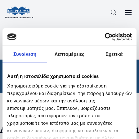
ΠΡΟΪΟΝΤΑ
/
ΦΆΡΜΑΚΑ
/
ΘΕΡΑΠΕΥΤΙΚΈΣ ΚΑΤΗΓΟΡΊΕΣ
/
Συναίνεση
Λεπτομέρειες
Σχετικά
ΑΠΟΤΕΛΕΣΜΑΤΑ ΑΝΑΖΗΤΗΣΗΣ
Φάρμακα
/
Αυτή η ιστοσελίδα χρησιμοποιεί cookies
Θεραπευτικές Κατηγορίες
Χρησιμοποιούμε cookie για την εξατομίκευση
περιεχομένου και διαφημίσεων, την παροχή λειτουργιών
κοινωνικών μέσων και την ανάλυση της
επισκεψιμότητάς μας. Επιπλέον, μοιραζόμαστε
Φίλτρα
πληροφορίες που αφορούν τον τρόπο που
χρησιμοποιείτε τον ιστότοπό μας με συνεργάτες
Δεν βρέθηκαν προϊόντα με τα
κοινωνικών μέσων, διαφήμισης και αναλύσεων, οι
οποίοι ενδεχομένως να τις συνδυάσουν με άλλες