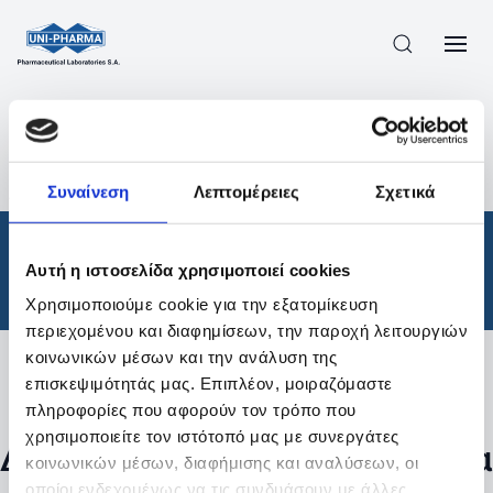
ΠΡΟΪΟΝΤΑ
/
ΦΆΡΜΑΚΑ
/
ΘΕΡΑΠΕΥΤΙΚΈΣ ΚΑΤΗΓΟΡΊΕΣ
/
Συναίνεση
Λεπτομέρειες
Σχετικά
ΑΠΟΤΕΛΕΣΜΑΤΑ ΑΝΑΖΗΤΗΣΗΣ
Φάρμακα
/
Αυτή η ιστοσελίδα χρησιμοποιεί cookies
Θεραπευτικές Κατηγορίες
Χρησιμοποιούμε cookie για την εξατομίκευση
περιεχομένου και διαφημίσεων, την παροχή λειτουργιών
κοινωνικών μέσων και την ανάλυση της
επισκεψιμότητάς μας. Επιπλέον, μοιραζόμαστε
Φίλτρα
πληροφορίες που αφορούν τον τρόπο που
χρησιμοποιείτε τον ιστότοπό μας με συνεργάτες
Δεν βρέθηκαν προϊόντα με τα
κοινωνικών μέσων, διαφήμισης και αναλύσεων, οι
οποίοι ενδεχομένως να τις συνδυάσουν με άλλες