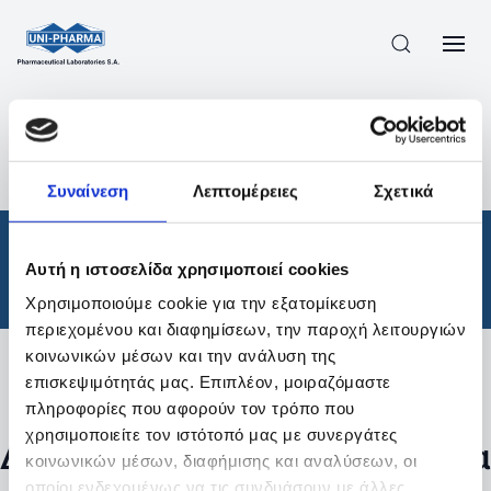
ΠΡΟΪΟΝΤΑ
/
ΦΆΡΜΑΚΑ
/
ΘΕΡΑΠΕΥΤΙΚΈΣ ΚΑΤΗΓΟΡΊΕΣ
/
Συναίνεση
Λεπτομέρειες
Σχετικά
ΑΠΟΤΕΛΕΣΜΑΤΑ ΑΝΑΖΗΤΗΣΗΣ
Φάρμακα
/
Αυτή η ιστοσελίδα χρησιμοποιεί cookies
Θεραπευτικές Κατηγορίες
Χρησιμοποιούμε cookie για την εξατομίκευση
περιεχομένου και διαφημίσεων, την παροχή λειτουργιών
κοινωνικών μέσων και την ανάλυση της
επισκεψιμότητάς μας. Επιπλέον, μοιραζόμαστε
Φίλτρα
πληροφορίες που αφορούν τον τρόπο που
χρησιμοποιείτε τον ιστότοπό μας με συνεργάτες
Δεν βρέθηκαν προϊόντα με τα
κοινωνικών μέσων, διαφήμισης και αναλύσεων, οι
οποίοι ενδεχομένως να τις συνδυάσουν με άλλες