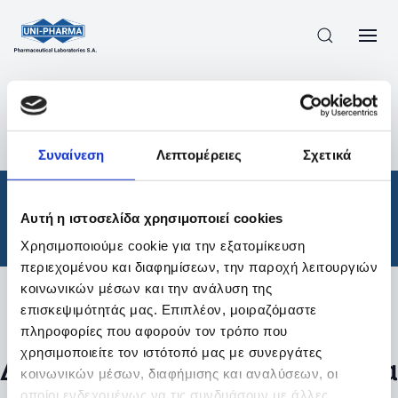
ΠΡΟΪΟΝΤΑ
/
ΦΆΡΜΑΚΑ
/
ΘΕΡΑΠΕΥΤΙΚΈΣ ΚΑΤΗΓΟΡΊΕΣ
/
Συναίνεση
Λεπτομέρειες
Σχετικά
ΑΠΟΤΕΛΕΣΜΑΤΑ ΑΝΑΖΗΤΗΣΗΣ
Φάρμακα
/
Αυτή η ιστοσελίδα χρησιμοποιεί cookies
Θεραπευτικές Κατηγορίες
Χρησιμοποιούμε cookie για την εξατομίκευση
περιεχομένου και διαφημίσεων, την παροχή λειτουργιών
κοινωνικών μέσων και την ανάλυση της
επισκεψιμότητάς μας. Επιπλέον, μοιραζόμαστε
Φίλτρα
πληροφορίες που αφορούν τον τρόπο που
χρησιμοποιείτε τον ιστότοπό μας με συνεργάτες
Δεν βρέθηκαν προϊόντα με τα
κοινωνικών μέσων, διαφήμισης και αναλύσεων, οι
οποίοι ενδεχομένως να τις συνδυάσουν με άλλες