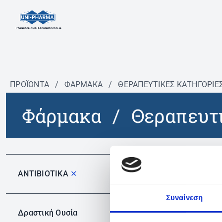
ΠΡΟΪΟΝΤΑ
/
ΦΆΡΜΑΚΑ
/
ΘΕΡΑΠΕΥΤΙΚΈΣ ΚΑΤΗΓΟΡΊΕ
Φάρμακα
/
Θεραπευτι
Δεν 
ΑΝΤΙΒΙΟΤΙΚΑ
✕
Συναίνεση
Δραστική Ουσία