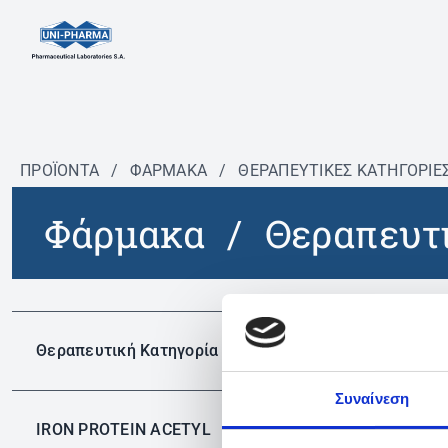
ΠΡΟΪΟΝΤΑ
/
ΦΆΡΜΑΚΑ
/
ΘΕΡΑΠΕΥΤΙΚΈΣ ΚΑΤΗΓΟΡΊΕ
Φάρμακα
/
Θεραπευτι
Δεν 
Θεραπευτική Κατηγορία
Συναίνεση
IRON PROTEIN ACETYL