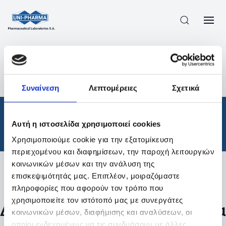
ΠΡΟΪΟΝΤΑ
/
ΦΆΡΜΑΚΑ
/
ΘΕΡΑΠΕΥΤΙΚΈΣ ΚΑΤΗΓΟΡΊΕΣ
/
Συναίνεση
Λεπτομέρειες
Σχετικά
ΑΠΟΤΕΛΕΣΜΑΤΑ ΑΝΑΖΗΤΗΣΗΣ
Φάρμακα
/
Αυτή η ιστοσελίδα χρησιμοποιεί cookies
Θεραπευτικές Κατηγορίες
Χρησιμοποιούμε cookie για την εξατομίκευση
περιεχομένου και διαφημίσεων, την παροχή λειτουργιών
κοινωνικών μέσων και την ανάλυση της
επισκεψιμότητάς μας. Επιπλέον, μοιραζόμαστε
Φίλτρα
πληροφορίες που αφορούν τον τρόπο που
χρησιμοποιείτε τον ιστότοπό μας με συνεργάτες
Δεν βρέθηκαν προϊόντα με τα
κοινωνικών μέσων, διαφήμισης και αναλύσεων, οι
οποίοι ενδεχομένως να τις συνδυάσουν με άλλες