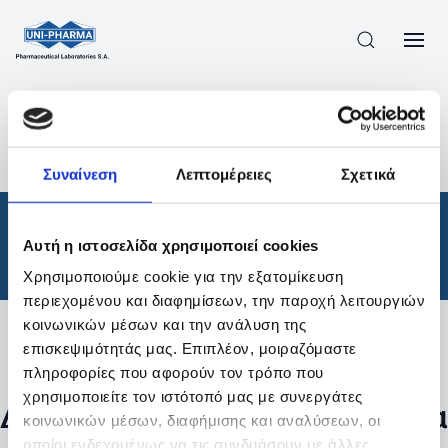
ΠΡΟΪΟΝΤΑ
/
ΦΆΡΜΑΚΑ
/
ΘΕΡΑΠΕΥΤΙΚΈΣ ΚΑΤΗΓΟΡΊΕΣ
/
Συναίνεση
Λεπτομέρειες
Σχετικά
ΑΠΟΤΕΛΕΣΜΑΤΑ ΑΝΑΖΗΤΗΣΗΣ
Φάρμακα
/
Αυτή η ιστοσελίδα χρησιμοποιεί cookies
Θεραπευτικές Κατηγορίες
Χρησιμοποιούμε cookie για την εξατομίκευση
περιεχομένου και διαφημίσεων, την παροχή λειτουργιών
κοινωνικών μέσων και την ανάλυση της
επισκεψιμότητάς μας. Επιπλέον, μοιραζόμαστε
Φίλτρα
πληροφορίες που αφορούν τον τρόπο που
χρησιμοποιείτε τον ιστότοπό μας με συνεργάτες
Δεν βρέθηκαν προϊόντα με τα
κοινωνικών μέσων, διαφήμισης και αναλύσεων, οι
οποίοι ενδεχομένως να τις συνδυάσουν με άλλες