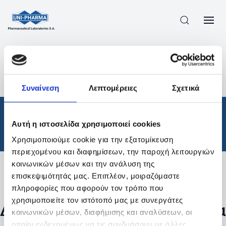
ΠΡΟΪΟΝΤΑ
/
ΦΆΡΜΑΚΑ
/
ΘΕΡΑΠΕΥΤΙΚΈΣ ΚΑΤΗΓΟΡΊΕΣ
/
Συναίνεση
Λεπτομέρειες
Σχετικά
ΑΠΟΤΕΛΕΣΜΑΤΑ ΑΝΑΖΗΤΗΣΗΣ
Φάρμακα
/
Αυτή η ιστοσελίδα χρησιμοποιεί cookies
Θεραπευτικές Κατηγορίες
Χρησιμοποιούμε cookie για την εξατομίκευση
περιεχομένου και διαφημίσεων, την παροχή λειτουργιών
κοινωνικών μέσων και την ανάλυση της
επισκεψιμότητάς μας. Επιπλέον, μοιραζόμαστε
Φίλτρα
πληροφορίες που αφορούν τον τρόπο που
χρησιμοποιείτε τον ιστότοπό μας με συνεργάτες
Δεν βρέθηκαν προϊόντα με τα
κοινωνικών μέσων, διαφήμισης και αναλύσεων, οι
οποίοι ενδεχομένως να τις συνδυάσουν με άλλες