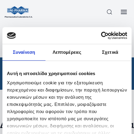
ΠΡΟΪΟΝΤΑ
/
ΦΆΡΜΑΚΑ
/
ΘΕΡΑΠΕΥΤΙΚΈΣ ΚΑΤΗΓΟΡΊΕΣ
/
Συναίνεση
Λεπτομέρειες
Σχετικά
ΑΠΟΤΕΛΕΣΜΑΤΑ ΑΝΑΖΗΤΗΣΗΣ
Φάρμακα
/
Αυτή η ιστοσελίδα χρησιμοποιεί cookies
Θεραπευτικές Κατηγορίες
Χρησιμοποιούμε cookie για την εξατομίκευση
περιεχομένου και διαφημίσεων, την παροχή λειτουργιών
κοινωνικών μέσων και την ανάλυση της
επισκεψιμότητάς μας. Επιπλέον, μοιραζόμαστε
Φίλτρα
πληροφορίες που αφορούν τον τρόπο που
χρησιμοποιείτε τον ιστότοπό μας με συνεργάτες
Δεν βρέθηκαν προϊόντα με τα
κοινωνικών μέσων, διαφήμισης και αναλύσεων, οι
οποίοι ενδεχομένως να τις συνδυάσουν με άλλες