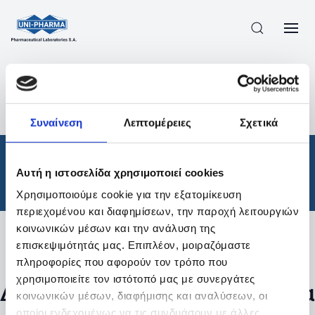
ΠΡΟΪΟΝΤΑ
/
ΦΆΡΜΑΚΑ
/
ΘΕΡΑΠΕΥΤΙΚΈΣ ΚΑΤΗΓΟΡΊΕΣ
/
Συναίνεση
Λεπτομέρειες
Σχετικά
ΑΠΟΤΕΛΕΣΜΑΤΑ ΑΝΑΖΗΤΗΣΗΣ
Φάρμακα
/
Αυτή η ιστοσελίδα χρησιμοποιεί cookies
Θεραπευτικές Κατηγορίες
Χρησιμοποιούμε cookie για την εξατομίκευση
περιεχομένου και διαφημίσεων, την παροχή λειτουργιών
κοινωνικών μέσων και την ανάλυση της
επισκεψιμότητάς μας. Επιπλέον, μοιραζόμαστε
Φίλτρα
πληροφορίες που αφορούν τον τρόπο που
χρησιμοποιείτε τον ιστότοπό μας με συνεργάτες
Δεν βρέθηκαν προϊόντα με τα
κοινωνικών μέσων, διαφήμισης και αναλύσεων, οι
οποίοι ενδεχομένως να τις συνδυάσουν με άλλες