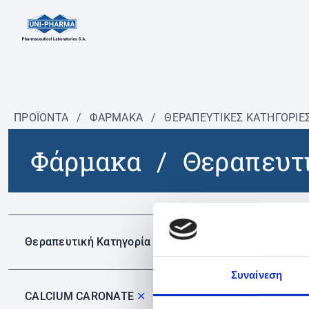
ΠΡΟΪΟΝΤΑ
/
ΦΆΡΜΑΚΑ
/
ΘΕΡΑΠΕΥΤΙΚΈΣ ΚΑΤΗΓΟΡΊΕ
Φάρμακα
/
Θεραπευτι
Δεν 
Θεραπευτική Κατηγορία
Συναίνεση
CALCIUM CARONATE
✕