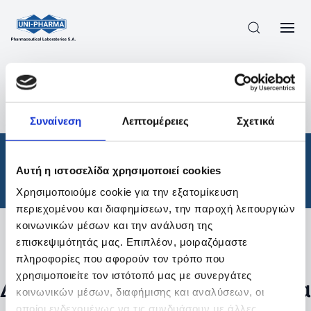
ΠΡΟΪΟΝΤΑ
/
ΦΆΡΜΑΚΑ
/
ΘΕΡΑΠΕΥΤΙΚΈΣ ΚΑΤΗΓΟΡΊΕΣ
/
Συναίνεση
Λεπτομέρειες
Σχετικά
ΑΠΟΤΕΛΕΣΜΑΤΑ ΑΝΑΖΗΤΗΣΗΣ
Φάρμακα
/
Αυτή η ιστοσελίδα χρησιμοποιεί cookies
Θεραπευτικές Κατηγορίες
Χρησιμοποιούμε cookie για την εξατομίκευση
περιεχομένου και διαφημίσεων, την παροχή λειτουργιών
κοινωνικών μέσων και την ανάλυση της
επισκεψιμότητάς μας. Επιπλέον, μοιραζόμαστε
Φίλτρα
πληροφορίες που αφορούν τον τρόπο που
χρησιμοποιείτε τον ιστότοπό μας με συνεργάτες
Δεν βρέθηκαν προϊόντα με τα
κοινωνικών μέσων, διαφήμισης και αναλύσεων, οι
οποίοι ενδεχομένως να τις συνδυάσουν με άλλες