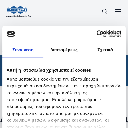
ΠΡΟΪΟΝΤΑ
/
ΦΆΡΜΑΚΑ
/
ΘΕΡΑΠΕΥΤΙΚΈΣ ΚΑΤΗΓΟΡΊΕΣ
/
Συναίνεση
Λεπτομέρειες
Σχετικά
ΑΠΟΤΕΛΕΣΜΑΤΑ ΑΝΑΖΗΤΗΣΗΣ
Φάρμακα
/
Αυτή η ιστοσελίδα χρησιμοποιεί cookies
Θεραπευτικές Κατηγορίες
Χρησιμοποιούμε cookie για την εξατομίκευση
περιεχομένου και διαφημίσεων, την παροχή λειτουργιών
κοινωνικών μέσων και την ανάλυση της
επισκεψιμότητάς μας. Επιπλέον, μοιραζόμαστε
Φίλτρα
πληροφορίες που αφορούν τον τρόπο που
χρησιμοποιείτε τον ιστότοπό μας με συνεργάτες
Δεν βρέθηκαν προϊόντα με τα
κοινωνικών μέσων, διαφήμισης και αναλύσεων, οι
οποίοι ενδεχομένως να τις συνδυάσουν με άλλες