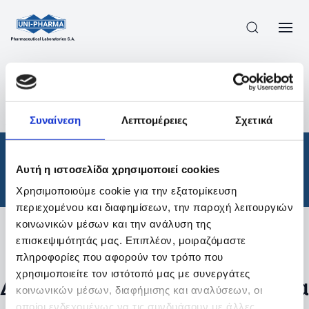
ΠΡΟΪΟΝΤΑ
/
ΦΆΡΜΑΚΑ
/
ΘΕΡΑΠΕΥΤΙΚΈΣ ΚΑΤΗΓΟΡΊΕΣ
/
Συναίνεση
Λεπτομέρειες
Σχετικά
ΑΠΟΤΕΛΕΣΜΑΤΑ ΑΝΑΖΗΤΗΣΗΣ
Φάρμακα
/
Αυτή η ιστοσελίδα χρησιμοποιεί cookies
Θεραπευτικές Κατηγορίες
Χρησιμοποιούμε cookie για την εξατομίκευση
περιεχομένου και διαφημίσεων, την παροχή λειτουργιών
κοινωνικών μέσων και την ανάλυση της
επισκεψιμότητάς μας. Επιπλέον, μοιραζόμαστε
Φίλτρα
πληροφορίες που αφορούν τον τρόπο που
χρησιμοποιείτε τον ιστότοπό μας με συνεργάτες
Δεν βρέθηκαν προϊόντα με τα
κοινωνικών μέσων, διαφήμισης και αναλύσεων, οι
οποίοι ενδεχομένως να τις συνδυάσουν με άλλες