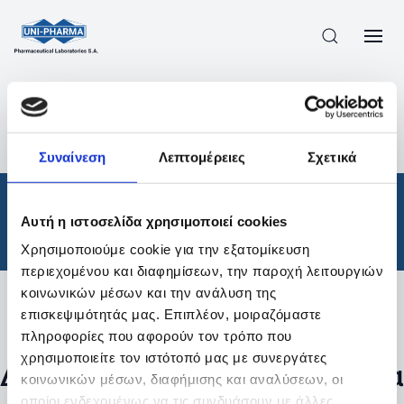
ΠΡΟΪΟΝΤΑ
/
ΦΆΡΜΑΚΑ
/
ΘΕΡΑΠΕΥΤΙΚΈΣ ΚΑΤΗΓΟΡΊΕΣ
/
Συναίνεση
Λεπτομέρειες
Σχετικά
ΑΠΟΤΕΛΕΣΜΑΤΑ ΑΝΑΖΗΤΗΣΗΣ
Φάρμακα
/
Αυτή η ιστοσελίδα χρησιμοποιεί cookies
Θεραπευτικές Κατηγορίες
Χρησιμοποιούμε cookie για την εξατομίκευση
περιεχομένου και διαφημίσεων, την παροχή λειτουργιών
κοινωνικών μέσων και την ανάλυση της
επισκεψιμότητάς μας. Επιπλέον, μοιραζόμαστε
Φίλτρα
πληροφορίες που αφορούν τον τρόπο που
χρησιμοποιείτε τον ιστότοπό μας με συνεργάτες
Δεν βρέθηκαν προϊόντα με τα
κοινωνικών μέσων, διαφήμισης και αναλύσεων, οι
οποίοι ενδεχομένως να τις συνδυάσουν με άλλες