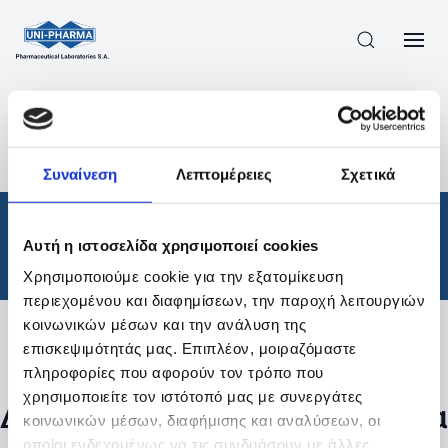
ΠΡΟΪΟΝΤΑ
/
ΦΆΡΜΑΚΑ
/
ΘΕΡΑΠΕΥΤΙΚΈΣ ΚΑΤΗΓΟΡΊΕΣ
/
Συναίνεση
Λεπτομέρειες
Σχετικά
ΑΠΟΤΕΛΕΣΜΑΤΑ ΑΝΑΖΗΤΗΣΗΣ
Φάρμακα
/
Αυτή η ιστοσελίδα χρησιμοποιεί cookies
Θεραπευτικές Κατηγορίες
Χρησιμοποιούμε cookie για την εξατομίκευση
περιεχομένου και διαφημίσεων, την παροχή λειτουργιών
κοινωνικών μέσων και την ανάλυση της
επισκεψιμότητάς μας. Επιπλέον, μοιραζόμαστε
Φίλτρα
πληροφορίες που αφορούν τον τρόπο που
χρησιμοποιείτε τον ιστότοπό μας με συνεργάτες
Δεν βρέθηκαν προϊόντα με τα
κοινωνικών μέσων, διαφήμισης και αναλύσεων, οι
οποίοι ενδεχομένως να τις συνδυάσουν με άλλες