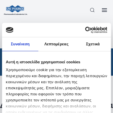
ΠΡΟΪΟΝΤΑ
/
ΦΆΡΜΑΚΑ
/
ΘΕΡΑΠΕΥΤΙΚΈΣ ΚΑΤΗΓΟΡΊΕΣ
/
Συναίνεση
Λεπτομέρειες
Σχετικά
ΑΠΟΤΕΛΕΣΜΑΤΑ ΑΝΑΖΗΤΗΣΗΣ
Φάρμακα
/
Αυτή η ιστοσελίδα χρησιμοποιεί cookies
Θεραπευτικές Κατηγορίες
Χρησιμοποιούμε cookie για την εξατομίκευση
περιεχομένου και διαφημίσεων, την παροχή λειτουργιών
κοινωνικών μέσων και την ανάλυση της
επισκεψιμότητάς μας. Επιπλέον, μοιραζόμαστε
Φίλτρα
πληροφορίες που αφορούν τον τρόπο που
χρησιμοποιείτε τον ιστότοπό μας με συνεργάτες
Δεν βρέθηκαν προϊόντα με τα
κοινωνικών μέσων, διαφήμισης και αναλύσεων, οι
οποίοι ενδεχομένως να τις συνδυάσουν με άλλες