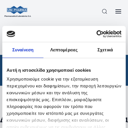
ΠΡΟΪΟΝΤΑ
/
ΦΆΡΜΑΚΑ
/
ΘΕΡΑΠΕΥΤΙΚΈΣ ΚΑΤΗΓΟΡΊΕΣ
/
Συναίνεση
Λεπτομέρειες
Σχετικά
ΑΠΟΤΕΛΕΣΜΑΤΑ ΑΝΑΖΗΤΗΣΗΣ
Φάρμακα
/
Αυτή η ιστοσελίδα χρησιμοποιεί cookies
Θεραπευτικές Κατηγορίες
Χρησιμοποιούμε cookie για την εξατομίκευση
περιεχομένου και διαφημίσεων, την παροχή λειτουργιών
κοινωνικών μέσων και την ανάλυση της
επισκεψιμότητάς μας. Επιπλέον, μοιραζόμαστε
Φίλτρα
πληροφορίες που αφορούν τον τρόπο που
χρησιμοποιείτε τον ιστότοπό μας με συνεργάτες
Δεν βρέθηκαν προϊόντα με τα
κοινωνικών μέσων, διαφήμισης και αναλύσεων, οι
οποίοι ενδεχομένως να τις συνδυάσουν με άλλες