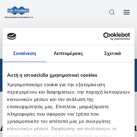
ΠΡΟΪΟΝΤΑ
/
ΦΆΡΜΑΚΑ
/
ΘΕΡΑΠΕΥΤΙΚΈΣ ΚΑΤΗΓΟΡΊΕΣ
/
Συναίνεση
Λεπτομέρειες
Σχετικά
ΑΠΟΤΕΛΕΣΜΑΤΑ ΑΝΑΖΗΤΗΣΗΣ
Φάρμακα
/
Αυτή η ιστοσελίδα χρησιμοποιεί cookies
Θεραπευτικές Κατηγορίες
Χρησιμοποιούμε cookie για την εξατομίκευση
περιεχομένου και διαφημίσεων, την παροχή λειτουργιών
κοινωνικών μέσων και την ανάλυση της
επισκεψιμότητάς μας. Επιπλέον, μοιραζόμαστε
Φίλτρα
πληροφορίες που αφορούν τον τρόπο που
χρησιμοποιείτε τον ιστότοπό μας με συνεργάτες
Δεν βρέθηκαν προϊόντα με τα
κοινωνικών μέσων, διαφήμισης και αναλύσεων, οι
οποίοι ενδεχομένως να τις συνδυάσουν με άλλες