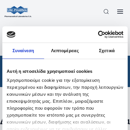
ΠΡΟΪΟΝΤΑ
/
ΦΆΡΜΑΚΑ
/
ΘΕΡΑΠΕΥΤΙΚΈΣ ΚΑΤΗΓΟΡΊΕΣ
/
Συναίνεση
Λεπτομέρειες
Σχετικά
ΑΠΟΤΕΛΕΣΜΑΤΑ ΑΝΑΖΗΤΗΣΗΣ
Φάρμακα
/
Αυτή η ιστοσελίδα χρησιμοποιεί cookies
Θεραπευτικές Κατηγορίες
Χρησιμοποιούμε cookie για την εξατομίκευση
περιεχομένου και διαφημίσεων, την παροχή λειτουργιών
κοινωνικών μέσων και την ανάλυση της
επισκεψιμότητάς μας. Επιπλέον, μοιραζόμαστε
Φίλτρα
πληροφορίες που αφορούν τον τρόπο που
χρησιμοποιείτε τον ιστότοπό μας με συνεργάτες
Δεν βρέθηκαν προϊόντα με τα
κοινωνικών μέσων, διαφήμισης και αναλύσεων, οι
οποίοι ενδεχομένως να τις συνδυάσουν με άλλες