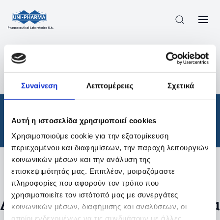
ΠΡΟΪΟΝΤΑ
/
ΦΆΡΜΑΚΑ
/
ΘΕΡΑΠΕΥΤΙΚΈΣ ΚΑΤΗΓΟΡΊΕΣ
/
Συναίνεση
Λεπτομέρειες
Σχετικά
ΑΠΟΤΕΛΕΣΜΑΤΑ ΑΝΑΖΗΤΗΣΗΣ
Φάρμακα
/
Αυτή η ιστοσελίδα χρησιμοποιεί cookies
Θεραπευτικές Κατηγορίες
Χρησιμοποιούμε cookie για την εξατομίκευση
περιεχομένου και διαφημίσεων, την παροχή λειτουργιών
κοινωνικών μέσων και την ανάλυση της
επισκεψιμότητάς μας. Επιπλέον, μοιραζόμαστε
Φίλτρα
πληροφορίες που αφορούν τον τρόπο που
χρησιμοποιείτε τον ιστότοπό μας με συνεργάτες
Δεν βρέθηκαν προϊόντα με τα
κοινωνικών μέσων, διαφήμισης και αναλύσεων, οι
οποίοι ενδεχομένως να τις συνδυάσουν με άλλες