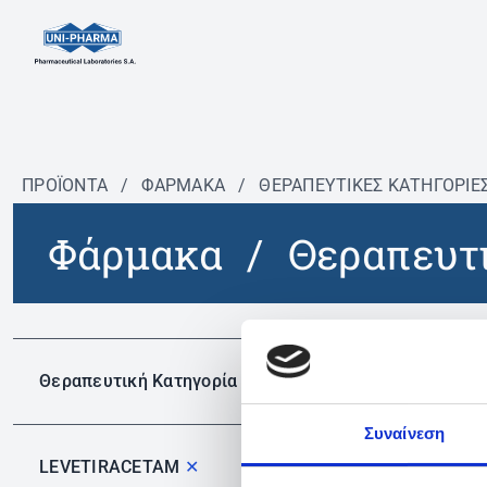
ΠΡΟΪΟΝΤΑ
/
ΦΆΡΜΑΚΑ
/
ΘΕΡΑΠΕΥΤΙΚΈΣ ΚΑΤΗΓΟΡΊΕ
Φάρμακα
/
Θεραπευτι
Δεν 
Θεραπευτική Κατηγορία
Συναίνεση
LEVETIRACETAM
✕