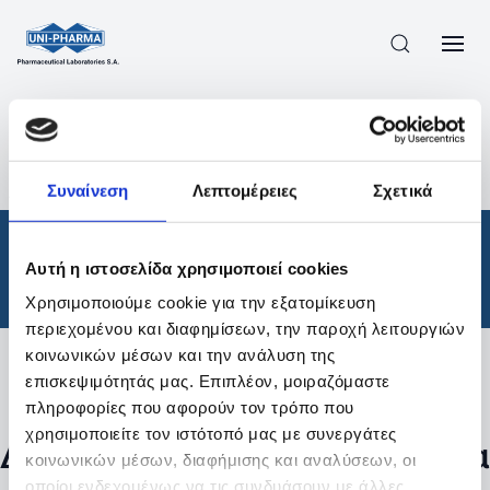
ΠΡΟΪΟΝΤΑ
/
ΦΆΡΜΑΚΑ
/
ΘΕΡΑΠΕΥΤΙΚΈΣ ΚΑΤΗΓΟΡΊΕΣ
/
Συναίνεση
Λεπτομέρειες
Σχετικά
ΑΠΟΤΕΛΕΣΜΑΤΑ ΑΝΑΖΗΤΗΣΗΣ
Φάρμακα
/
Αυτή η ιστοσελίδα χρησιμοποιεί cookies
Θεραπευτικές Κατηγορίες
Χρησιμοποιούμε cookie για την εξατομίκευση
περιεχομένου και διαφημίσεων, την παροχή λειτουργιών
κοινωνικών μέσων και την ανάλυση της
επισκεψιμότητάς μας. Επιπλέον, μοιραζόμαστε
Φίλτρα
πληροφορίες που αφορούν τον τρόπο που
χρησιμοποιείτε τον ιστότοπό μας με συνεργάτες
Δεν βρέθηκαν προϊόντα με τα
κοινωνικών μέσων, διαφήμισης και αναλύσεων, οι
οποίοι ενδεχομένως να τις συνδυάσουν με άλλες