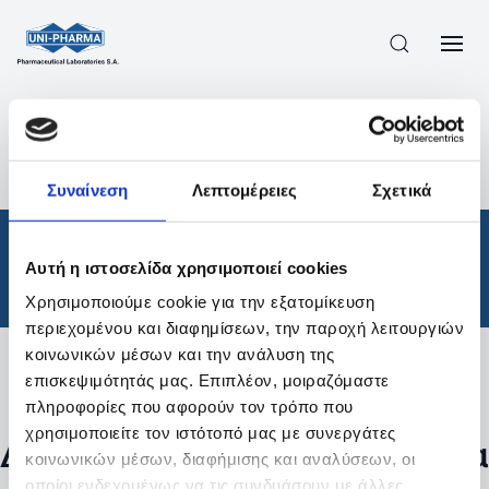
ΠΡΟΪΟΝΤΑ
/
ΦΆΡΜΑΚΑ
/
ΘΕΡΑΠΕΥΤΙΚΈΣ ΚΑΤΗΓΟΡΊΕΣ
/
Συναίνεση
Λεπτομέρειες
Σχετικά
ΑΠΟΤΕΛΕΣΜΑΤΑ ΑΝΑΖΗΤΗΣΗΣ
Φάρμακα
/
Αυτή η ιστοσελίδα χρησιμοποιεί cookies
Θεραπευτικές Κατηγορίες
Χρησιμοποιούμε cookie για την εξατομίκευση
περιεχομένου και διαφημίσεων, την παροχή λειτουργιών
κοινωνικών μέσων και την ανάλυση της
επισκεψιμότητάς μας. Επιπλέον, μοιραζόμαστε
Φίλτρα
πληροφορίες που αφορούν τον τρόπο που
χρησιμοποιείτε τον ιστότοπό μας με συνεργάτες
Δεν βρέθηκαν προϊόντα με τα
κοινωνικών μέσων, διαφήμισης και αναλύσεων, οι
οποίοι ενδεχομένως να τις συνδυάσουν με άλλες