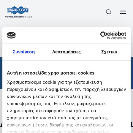
ΠΡΟΪΟΝΤΑ
/
ΦΆΡΜΑΚΑ
/
ΘΕΡΑΠΕΥΤΙΚΈΣ ΚΑΤΗΓΟΡΊΕΣ
/
Συναίνεση
Λεπτομέρειες
Σχετικά
ΑΠΟΤΕΛΕΣΜΑΤΑ ΑΝΑΖΗΤΗΣΗΣ
Φάρμακα
/
Αυτή η ιστοσελίδα χρησιμοποιεί cookies
Θεραπευτικές Κατηγορίες
Χρησιμοποιούμε cookie για την εξατομίκευση
περιεχομένου και διαφημίσεων, την παροχή λειτουργιών
κοινωνικών μέσων και την ανάλυση της
επισκεψιμότητάς μας. Επιπλέον, μοιραζόμαστε
Φίλτρα
πληροφορίες που αφορούν τον τρόπο που
χρησιμοποιείτε τον ιστότοπό μας με συνεργάτες
Δεν βρέθηκαν προϊόντα με τα
κοινωνικών μέσων, διαφήμισης και αναλύσεων, οι
οποίοι ενδεχομένως να τις συνδυάσουν με άλλες