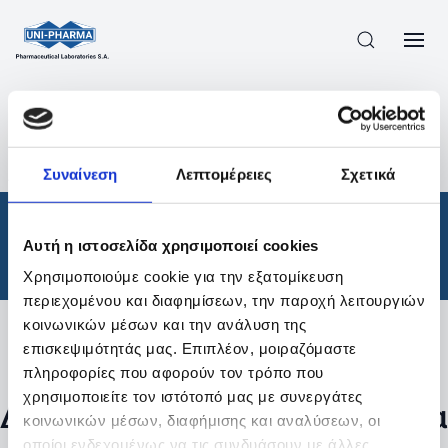
ΠΡΟΪΟΝΤΑ
/
ΦΆΡΜΑΚΑ
/
ΘΕΡΑΠΕΥΤΙΚΈΣ ΚΑΤΗΓΟΡΊΕΣ
/
Συναίνεση
Λεπτομέρειες
Σχετικά
ΑΠΟΤΕΛΕΣΜΑΤΑ ΑΝΑΖΗΤΗΣΗΣ
Φάρμακα
/
Αυτή η ιστοσελίδα χρησιμοποιεί cookies
Θεραπευτικές Κατηγορίες
Χρησιμοποιούμε cookie για την εξατομίκευση
περιεχομένου και διαφημίσεων, την παροχή λειτουργιών
κοινωνικών μέσων και την ανάλυση της
επισκεψιμότητάς μας. Επιπλέον, μοιραζόμαστε
Φίλτρα
πληροφορίες που αφορούν τον τρόπο που
χρησιμοποιείτε τον ιστότοπό μας με συνεργάτες
Δεν βρέθηκαν προϊόντα με τα
κοινωνικών μέσων, διαφήμισης και αναλύσεων, οι
οποίοι ενδεχομένως να τις συνδυάσουν με άλλες