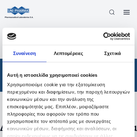
ΠΡΟΪΟΝΤΑ
/
ΦΆΡΜΑΚΑ
/
ΘΕΡΑΠΕΥΤΙΚΈΣ ΚΑΤΗΓΟΡΊΕΣ
/
Συναίνεση
Λεπτομέρειες
Σχετικά
ΑΠΟΤΕΛΕΣΜΑΤΑ ΑΝΑΖΗΤΗΣΗΣ
Φάρμακα
/
Αυτή η ιστοσελίδα χρησιμοποιεί cookies
Θεραπευτικές Κατηγορίες
Χρησιμοποιούμε cookie για την εξατομίκευση
περιεχομένου και διαφημίσεων, την παροχή λειτουργιών
κοινωνικών μέσων και την ανάλυση της
επισκεψιμότητάς μας. Επιπλέον, μοιραζόμαστε
Φίλτρα
πληροφορίες που αφορούν τον τρόπο που
χρησιμοποιείτε τον ιστότοπό μας με συνεργάτες
Δεν βρέθηκαν προϊόντα με τα
κοινωνικών μέσων, διαφήμισης και αναλύσεων, οι
οποίοι ενδεχομένως να τις συνδυάσουν με άλλες