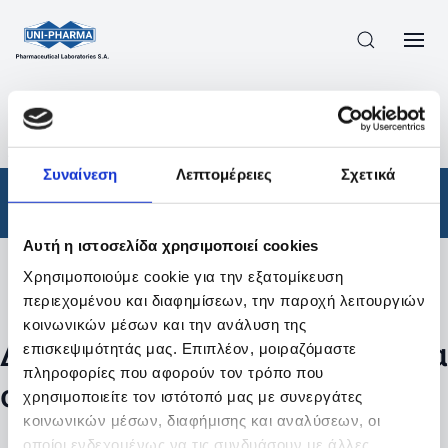
ΠΡΟΪΟΝΤΑ
/
ΦΆΡΜΑΚΑ
/
ΣΥΝΤΑΓΟΓΡΑΦΟΎΜΕΝΑ
/
ΑΠΟΤΕΛΕΣΜΑΤΑ ΑΝΑΖΗΤΗΣΗΣ
Συναίνεση
Λεπτομέρειες
Σχετικά
Φάρμακα
/
Συνταγογραφούμενα
Αυτή η ιστοσελίδα χρησιμοποιεί cookies
Χρησιμοποιούμε cookie για την εξατομίκευση
Φίλτρα
περιεχομένου και διαφημίσεων, την παροχή λειτουργιών
κοινωνικών μέσων και την ανάλυση της
Δεν βρέθηκαν προϊόντα με τα
επισκεψιμότητάς μας. Επιπλέον, μοιραζόμαστε
πληροφορίες που αφορούν τον τρόπο που
συγκεκριμένα φίλτρα
χρησιμοποιείτε τον ιστότοπό μας με συνεργάτες
κοινωνικών μέσων, διαφήμισης και αναλύσεων, οι
οποίοι ενδεχομένως να τις συνδυάσουν με άλλες