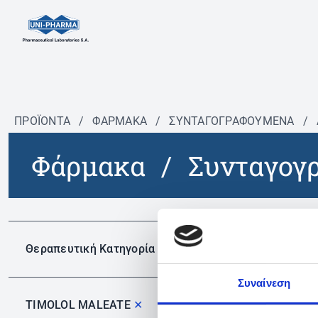
ΠΡΟΪΟΝΤΑ
/
ΦΆΡΜΑΚΑ
/
ΣΥΝΤΑΓΟΓΡΑΦΟΎΜΕΝΑ
/
Φάρμακα
/
Συνταγογ
Δεν 
Θεραπευτική Κατηγορία
Συναίνεση
TIMOLOL MALEATE
✕