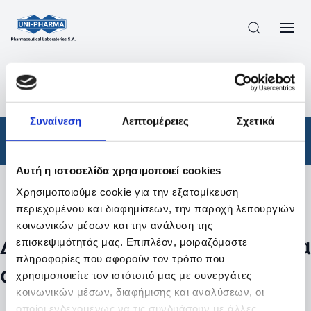
ΠΡΟΪΟΝΤΑ
/
ΦΆΡΜΑΚΑ
/
ΣΥΝΤΑΓΟΓΡΑΦΟΎΜΕΝΑ
/
ΑΠΟΤΕΛΕΣΜΑΤΑ ΑΝΑΖΗΤΗΣΗΣ
Συναίνεση
Λεπτομέρειες
Σχετικά
Φάρμακα
/
Συνταγογραφούμενα
Αυτή η ιστοσελίδα χρησιμοποιεί cookies
Χρησιμοποιούμε cookie για την εξατομίκευση
Φίλτρα
περιεχομένου και διαφημίσεων, την παροχή λειτουργιών
κοινωνικών μέσων και την ανάλυση της
Δεν βρέθηκαν προϊόντα με τα
επισκεψιμότητάς μας. Επιπλέον, μοιραζόμαστε
πληροφορίες που αφορούν τον τρόπο που
συγκεκριμένα φίλτρα
χρησιμοποιείτε τον ιστότοπό μας με συνεργάτες
κοινωνικών μέσων, διαφήμισης και αναλύσεων, οι
οποίοι ενδεχομένως να τις συνδυάσουν με άλλες