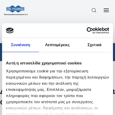
ΠΡΟΪΟΝΤΑ
/
ΦΆΡΜΑΚΑ
/
ΣΥΝΤΑΓΟΓΡΑΦΟΎΜΕΝΑ
/
ΑΠΟΤΕΛΕΣΜΑΤΑ ΑΝΑΖΗΤΗΣΗΣ
Συναίνεση
Λεπτομέρειες
Σχετικά
Φάρμακα
/
Συνταγογραφούμενα
Αυτή η ιστοσελίδα χρησιμοποιεί cookies
Χρησιμοποιούμε cookie για την εξατομίκευση
Φίλτρα
περιεχομένου και διαφημίσεων, την παροχή λειτουργιών
κοινωνικών μέσων και την ανάλυση της
Δεν βρέθηκαν προϊόντα με τα
επισκεψιμότητάς μας. Επιπλέον, μοιραζόμαστε
πληροφορίες που αφορούν τον τρόπο που
συγκεκριμένα φίλτρα
χρησιμοποιείτε τον ιστότοπό μας με συνεργάτες
κοινωνικών μέσων, διαφήμισης και αναλύσεων, οι
οποίοι ενδεχομένως να τις συνδυάσουν με άλλες