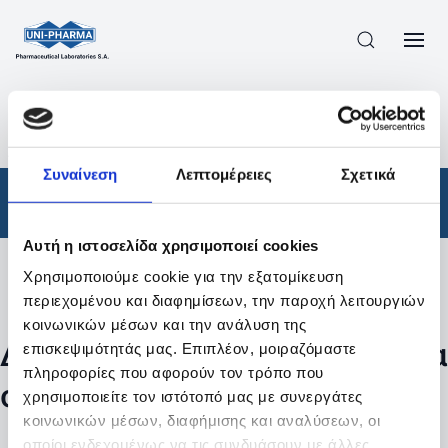
ΠΡΟΪΟΝΤΑ
/
ΦΆΡΜΑΚΑ
/
ΣΥΝΤΑΓΟΓΡΑΦΟΎΜΕΝΑ
/
ΑΠΟΤΕΛΕΣΜΑΤΑ ΑΝΑΖΗΤΗΣΗΣ
Συναίνεση
Λεπτομέρειες
Σχετικά
Φάρμακα
/
Συνταγογραφούμενα
Αυτή η ιστοσελίδα χρησιμοποιεί cookies
Χρησιμοποιούμε cookie για την εξατομίκευση
Φίλτρα
περιεχομένου και διαφημίσεων, την παροχή λειτουργιών
κοινωνικών μέσων και την ανάλυση της
Δεν βρέθηκαν προϊόντα με τα
επισκεψιμότητάς μας. Επιπλέον, μοιραζόμαστε
πληροφορίες που αφορούν τον τρόπο που
συγκεκριμένα φίλτρα
χρησιμοποιείτε τον ιστότοπό μας με συνεργάτες
κοινωνικών μέσων, διαφήμισης και αναλύσεων, οι
οποίοι ενδεχομένως να τις συνδυάσουν με άλλες