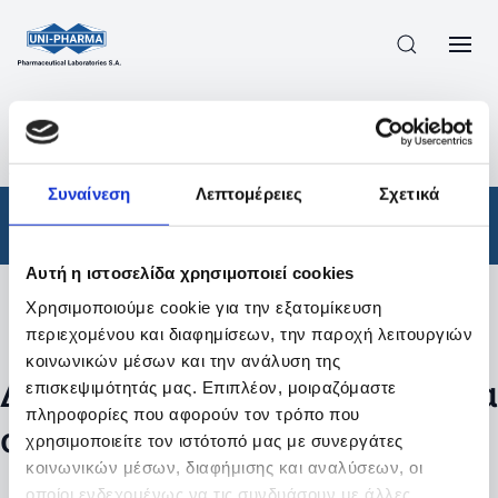
ΠΡΟΪΟΝΤΑ
/
ΦΆΡΜΑΚΑ
/
ΣΥΝΤΑΓΟΓΡΑΦΟΎΜΕΝΑ
/
ΑΠΟΤΕΛΕΣΜΑΤΑ ΑΝΑΖΗΤΗΣΗΣ
Συναίνεση
Λεπτομέρειες
Σχετικά
Φάρμακα
/
Συνταγογραφούμενα
Αυτή η ιστοσελίδα χρησιμοποιεί cookies
Χρησιμοποιούμε cookie για την εξατομίκευση
Φίλτρα
περιεχομένου και διαφημίσεων, την παροχή λειτουργιών
κοινωνικών μέσων και την ανάλυση της
Δεν βρέθηκαν προϊόντα με τα
επισκεψιμότητάς μας. Επιπλέον, μοιραζόμαστε
πληροφορίες που αφορούν τον τρόπο που
συγκεκριμένα φίλτρα
χρησιμοποιείτε τον ιστότοπό μας με συνεργάτες
κοινωνικών μέσων, διαφήμισης και αναλύσεων, οι
οποίοι ενδεχομένως να τις συνδυάσουν με άλλες