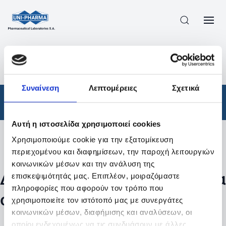
ΠΡΟΪΟΝΤΑ
/
ΦΆΡΜΑΚΑ
/
ΣΥΝΤΑΓΟΓΡΑΦΟΎΜΕΝΑ
/
ΑΠΟΤΕΛΕΣΜΑΤΑ ΑΝΑΖΗΤΗΣΗΣ
Συναίνεση
Λεπτομέρειες
Σχετικά
Φάρμακα
/
Συνταγογραφούμενα
Αυτή η ιστοσελίδα χρησιμοποιεί cookies
Χρησιμοποιούμε cookie για την εξατομίκευση
Φίλτρα
περιεχομένου και διαφημίσεων, την παροχή λειτουργιών
κοινωνικών μέσων και την ανάλυση της
Δεν βρέθηκαν προϊόντα με τα
επισκεψιμότητάς μας. Επιπλέον, μοιραζόμαστε
πληροφορίες που αφορούν τον τρόπο που
συγκεκριμένα φίλτρα
χρησιμοποιείτε τον ιστότοπό μας με συνεργάτες
κοινωνικών μέσων, διαφήμισης και αναλύσεων, οι
οποίοι ενδεχομένως να τις συνδυάσουν με άλλες