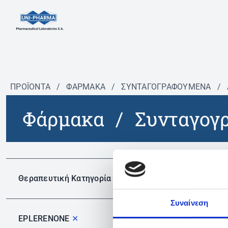
ΠΡΟΪΟΝΤΑ
/
ΦΆΡΜΑΚΑ
/
ΣΥΝΤΑΓΟΓΡΑΦΟΎΜΕΝΑ
/
Φάρμακα
/
Συνταγογ
Δεν 
Θεραπευτική Κατηγορία
Συναίνεση
EPLERENONE
✕