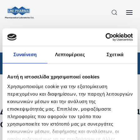
ΠΡΟΪΟΝΤΑ
/
ΦΆΡΜΑΚΑ
/
ΣΥΝΤΑΓΟΓΡΑΦΟΎΜΕΝΑ
/
ΑΠΟΤΕΛΕΣΜΑΤΑ ΑΝΑΖΗΤΗΣΗΣ
Συναίνεση
Λεπτομέρειες
Σχετικά
Φάρμακα
/
Συνταγογραφούμενα
Αυτή η ιστοσελίδα χρησιμοποιεί cookies
Χρησιμοποιούμε cookie για την εξατομίκευση
Φίλτρα
περιεχομένου και διαφημίσεων, την παροχή λειτουργιών
κοινωνικών μέσων και την ανάλυση της
Δεν βρέθηκαν προϊόντα με τα
επισκεψιμότητάς μας. Επιπλέον, μοιραζόμαστε
πληροφορίες που αφορούν τον τρόπο που
συγκεκριμένα φίλτρα
χρησιμοποιείτε τον ιστότοπό μας με συνεργάτες
κοινωνικών μέσων, διαφήμισης και αναλύσεων, οι
οποίοι ενδεχομένως να τις συνδυάσουν με άλλες