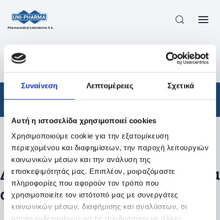
ΠΡΟΪΟΝΤΑ
/
ΦΆΡΜΑΚΑ
/
ΣΥΝΤΑΓΟΓΡΑΦΟΎΜΕΝΑ
/
ΑΠΟΤΕΛΕΣΜΑΤΑ ΑΝΑΖΗΤΗΣΗΣ
Συναίνεση
Λεπτομέρειες
Σχετικά
Φάρμακα
/
Συνταγογραφούμενα
Αυτή η ιστοσελίδα χρησιμοποιεί cookies
Χρησιμοποιούμε cookie για την εξατομίκευση
Φίλτρα
περιεχομένου και διαφημίσεων, την παροχή λειτουργιών
κοινωνικών μέσων και την ανάλυση της
Δεν βρέθηκαν προϊόντα με τα
επισκεψιμότητάς μας. Επιπλέον, μοιραζόμαστε
πληροφορίες που αφορούν τον τρόπο που
συγκεκριμένα φίλτρα
χρησιμοποιείτε τον ιστότοπό μας με συνεργάτες
κοινωνικών μέσων, διαφήμισης και αναλύσεων, οι
οποίοι ενδεχομένως να τις συνδυάσουν με άλλες