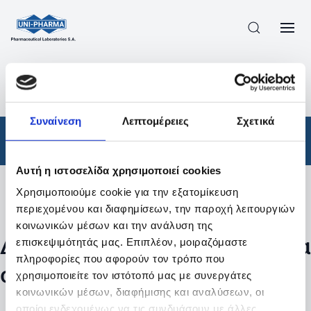
ΠΡΟΪΟΝΤΑ
/
ΦΆΡΜΑΚΑ
/
ΣΥΝΤΑΓΟΓΡΑΦΟΎΜΕΝΑ
/
ΑΠΟΤΕΛΕΣΜΑΤΑ ΑΝΑΖΗΤΗΣΗΣ
Συναίνεση
Λεπτομέρειες
Σχετικά
Φάρμακα
/
Συνταγογραφούμενα
Αυτή η ιστοσελίδα χρησιμοποιεί cookies
Χρησιμοποιούμε cookie για την εξατομίκευση
Φίλτρα
περιεχομένου και διαφημίσεων, την παροχή λειτουργιών
κοινωνικών μέσων και την ανάλυση της
Δεν βρέθηκαν προϊόντα με τα
επισκεψιμότητάς μας. Επιπλέον, μοιραζόμαστε
πληροφορίες που αφορούν τον τρόπο που
συγκεκριμένα φίλτρα
χρησιμοποιείτε τον ιστότοπό μας με συνεργάτες
κοινωνικών μέσων, διαφήμισης και αναλύσεων, οι
οποίοι ενδεχομένως να τις συνδυάσουν με άλλες