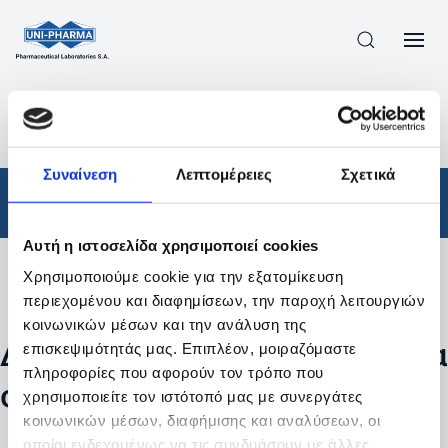
ΠΡΟΪΟΝΤΑ
/
ΦΆΡΜΑΚΑ
/
ΣΥΝΤΑΓΟΓΡΑΦΟΎΜΕΝΑ
/
ΑΠΟΤΕΛΕΣΜΑΤΑ ΑΝΑΖΗΤΗΣΗΣ
Συναίνεση
Λεπτομέρειες
Σχετικά
Φάρμακα
/
Συνταγογραφούμενα
Αυτή η ιστοσελίδα χρησιμοποιεί cookies
Χρησιμοποιούμε cookie για την εξατομίκευση
Φίλτρα
περιεχομένου και διαφημίσεων, την παροχή λειτουργιών
κοινωνικών μέσων και την ανάλυση της
Δεν βρέθηκαν προϊόντα με τα
επισκεψιμότητάς μας. Επιπλέον, μοιραζόμαστε
πληροφορίες που αφορούν τον τρόπο που
συγκεκριμένα φίλτρα
χρησιμοποιείτε τον ιστότοπό μας με συνεργάτες
κοινωνικών μέσων, διαφήμισης και αναλύσεων, οι
οποίοι ενδεχομένως να τις συνδυάσουν με άλλες