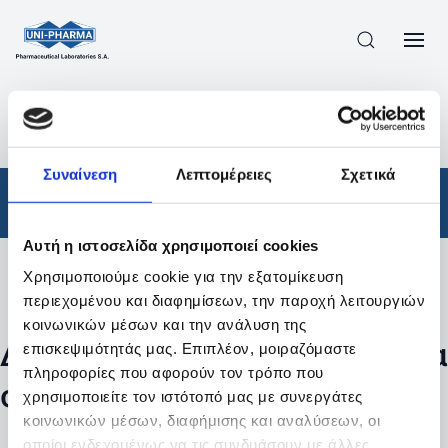
ΠΡΟΪΟΝΤΑ
/
ΦΆΡΜΑΚΑ
/
ΣΥΝΤΑΓΟΓΡΑΦΟΎΜΕΝΑ
/
ΑΠΟΤΕΛΕΣΜΑΤΑ ΑΝΑΖΗΤΗΣΗΣ
Συναίνεση
Λεπτομέρειες
Σχετικά
Φάρμακα
/
Συνταγογραφούμενα
Αυτή η ιστοσελίδα χρησιμοποιεί cookies
Χρησιμοποιούμε cookie για την εξατομίκευση
Φίλτρα
περιεχομένου και διαφημίσεων, την παροχή λειτουργιών
κοινωνικών μέσων και την ανάλυση της
Δεν βρέθηκαν προϊόντα με τα
επισκεψιμότητάς μας. Επιπλέον, μοιραζόμαστε
πληροφορίες που αφορούν τον τρόπο που
συγκεκριμένα φίλτρα
χρησιμοποιείτε τον ιστότοπό μας με συνεργάτες
κοινωνικών μέσων, διαφήμισης και αναλύσεων, οι
οποίοι ενδεχομένως να τις συνδυάσουν με άλλες