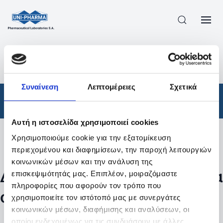
ΠΡΟΪΟΝΤΑ
/
ΦΆΡΜΑΚΑ
/
ΣΥΝΤΑΓΟΓΡΑΦΟΎΜΕΝΑ
/
ΑΠΟΤΕΛΕΣΜΑΤΑ ΑΝΑΖΗΤΗΣΗΣ
Συναίνεση
Λεπτομέρειες
Σχετικά
Φάρμακα
/
Συνταγογραφούμενα
Αυτή η ιστοσελίδα χρησιμοποιεί cookies
Χρησιμοποιούμε cookie για την εξατομίκευση
Φίλτρα
περιεχομένου και διαφημίσεων, την παροχή λειτουργιών
κοινωνικών μέσων και την ανάλυση της
Δεν βρέθηκαν προϊόντα με τα
επισκεψιμότητάς μας. Επιπλέον, μοιραζόμαστε
πληροφορίες που αφορούν τον τρόπο που
συγκεκριμένα φίλτρα
χρησιμοποιείτε τον ιστότοπό μας με συνεργάτες
κοινωνικών μέσων, διαφήμισης και αναλύσεων, οι
οποίοι ενδεχομένως να τις συνδυάσουν με άλλες