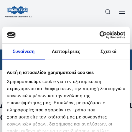
ΠΡΟΪΟΝΤΑ
/
ΦΆΡΜΑΚΑ
/
ΣΥΝΤΑΓΟΓΡΑΦΟΎΜΕΝΑ
/
ΑΠΟΤΕΛΕΣΜΑΤΑ ΑΝΑΖΗΤΗΣΗΣ
Συναίνεση
Λεπτομέρειες
Σχετικά
Φάρμακα
/
Συνταγογραφούμενα
Αυτή η ιστοσελίδα χρησιμοποιεί cookies
Χρησιμοποιούμε cookie για την εξατομίκευση
Φίλτρα
περιεχομένου και διαφημίσεων, την παροχή λειτουργιών
κοινωνικών μέσων και την ανάλυση της
Δεν βρέθηκαν προϊόντα με τα
επισκεψιμότητάς μας. Επιπλέον, μοιραζόμαστε
πληροφορίες που αφορούν τον τρόπο που
συγκεκριμένα φίλτρα
χρησιμοποιείτε τον ιστότοπό μας με συνεργάτες
κοινωνικών μέσων, διαφήμισης και αναλύσεων, οι
οποίοι ενδεχομένως να τις συνδυάσουν με άλλες